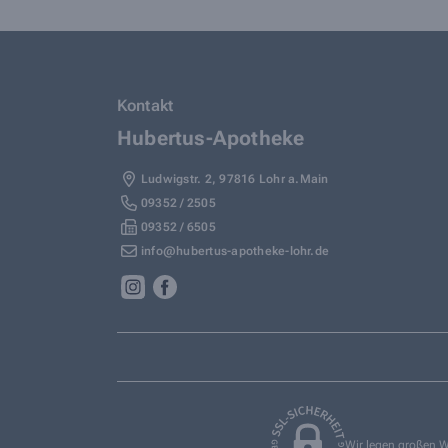
Kontakt
Hubertus-Apotheke
Ludwigstr. 2
,
97816
Lohr a.Main
09352 / 2505
09352 / 6505
info@hubertus-apotheke-lohr.de
Wir legen großen W