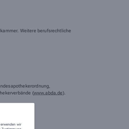
rkammer. Weitere berufsrechtliche
Bundesapothekerordnung,
thekerverbände (
www.abda.de
).
 verwenden wir
rer Zustimmung