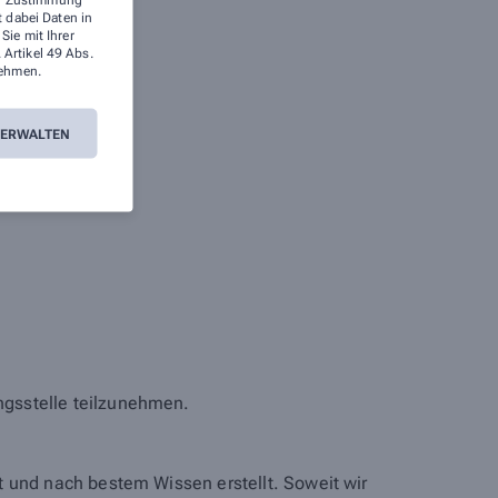
t dabei Daten in
ie mit Ihrer
 Artikel 49 Abs.
ehmen.
VERWALTEN
ungsstelle teilzunehmen.
lt und nach bestem Wissen erstellt. Soweit wir