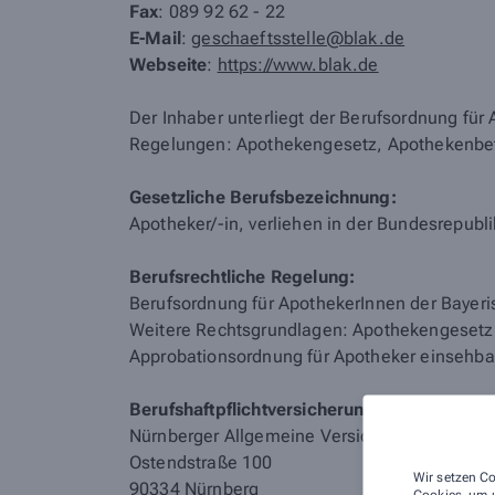
Fax
: 089 92 62 - 22
E-Mail
:
geschaeftsstelle@blak.de
Webseite
:
https://www.blak.de
Der Inhaber unterliegt der Berufsordnung fü
Regelungen: Apothekengesetz, Apothekenbe
Gesetzliche Berufsbezeichnung:
Apotheker/-in, verliehen in der Bundesrepubl
Berufsrechtliche Regelung:
Berufsordnung für ApothekerInnen der Baye
Weitere Rechtsgrundlagen: Apothekengesetz
Approbationsordnung für Apotheker einsehbar
Berufshaftpflichtversicherung mit Anschrift
Nürnberger Allgemeine Versicherungs-AG
Ostendstraße 100
Wir setzen Co
90334 Nürnberg
Cookies, um u