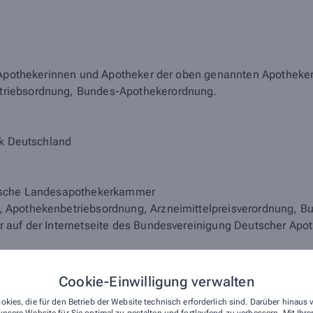
r Apothekerinnen und Apotheker der oben genannten Apotheke
triebsordnung, Bundes-Apothekerordnung.
ik Deutschland
rische Landesapothekerkammer
, Apothekenbetriebsordnung, Arzneimittelpreisverordnung, 
 auf der Internetseite des Bundesvereinigung Deutscher Apo
, gültig im Geltungsbereich des Arzneimittelgesetzes (AMG):
Cookie-Einwilligung verwalten
okies, die für den Betrieb der Website technisch erforderlich sind. Darüber hinaus
nsere Website für Sie optimal zu gestalten und fortlaufend zu verbessern. Mit Ih