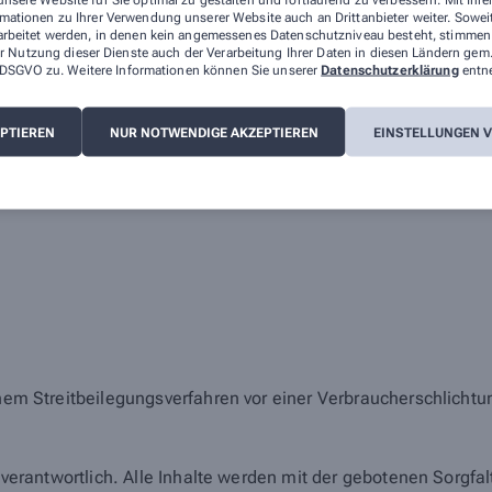
mationen zu Ihrer Verwendung unserer Website auch an Drittanbieter weiter. Sowei
arbeitet werden, in denen kein angemessenes Datenschutzniveau besteht, stimmen S
r Nutzung dieser Dienste auch der Verarbeitung Ihrer Daten in diesen Ländern gem.
 a DSGVO zu. Weitere Informationen können Sie unserer
Datenschutzerklärung
entn
nserer Apotheke können Sie hier erreichen:
EPTIEREN
NUR NOTWENDIGE AKZEPTIEREN
EINSTELLUNGEN 
einem Streitbeilegungsverfahren vor einer Verbraucherschlicht
en verantwortlich. Alle Inhalte werden mit der gebotenen Sorgfa